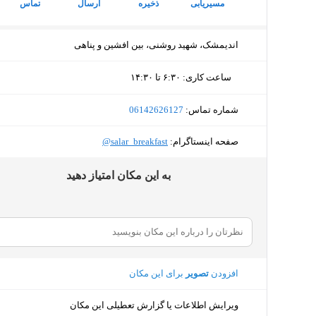
مسیریابی
ذخیره
ارسال
تماس
اندیمشک، شهید روشنی، بین افشین و پناهی
ساعت کاری
:
۶:۳۰ تا ۱۴:۳۰
یکشنبه (امروز)
۶:۳۰ تا ۱۴:۳۰
شماره تماس:
‎06142626127
دوشنبه
۶:۳۰ تا ۱۴:۳۰
صفحه اینستاگرام:
‎@salar_breakfast
سه‌شنبه
۶:۳۰ تا ۱۴:۳۰
ﺑﻪ اﯾﻦ ﻣﮑﺎن اﻣﺘﯿﺎز دﻫﯿﺪ
چهارشنبه
۶:۳۰ تا ۱۴:۳۰
پنجشنبه
۶:۳۰ تا ۱۴:۳۰
جمعه
تعط
افزودن
تصویر
برای این مکان
شنبه
۶:۳۰ تا ۱۴:۳۰
ویرایش اطلاعات یا گزارش تعطیلی این مکان