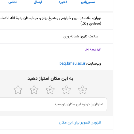
مسیریابی
ذخیره
ارسال
تماس
تهران، ملاصدرا، بین خوارزمی و شیخ بهائی، بیمارستان بقیة الله الاعظم
(محله‌ی ونک)
ساعت کاری
:
شبانه‌روزی
‎02185554
وب‌سایت:
‎baq.bmsu.ac.ir
ﺑﻪ اﯾﻦ ﻣﮑﺎن اﻣﺘﯿﺎز دﻫﯿﺪ
افزودن
تصویر
برای این مکان