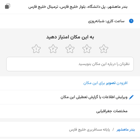
بندر ماهشهر، پل دانشگاه، بلوار خلیج فارس، ترمینال خلیج فارس
ساعت کاری
:
شبانه‌روزی
ﺑﻪ اﯾﻦ ﻣﮑﺎن اﻣﺘﯿﺎز دﻫﯿﺪ
افزودن
تصویر
برای این مکان
ویرایش اطلاعات یا گزارش تعطیلی این مکان
مختصات جغرافیایی
نمایش نقشه
بندر ماهشهر
/
پایانه مسافربری خلیج فارس