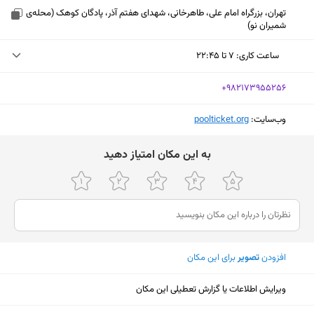
تهران، بزرگراه امام علی، طاهرخانی، شهدای هفتم آذر، پادگان کوهک (محله‌ی
شمیران نو)
ساعت کاری
:
۷ تا ۲۲:۴۵
چهارشنبه (امروز)
۷ تا ۲۲:۴۵
‎+982173955256
پنجشنبه
۸:۳۰ تا ۲۳
وب‌سایت:
‎poolticket.org
جمعه
۸ تا ۲۳
ﺑﻪ اﯾﻦ ﻣﮑﺎن اﻣﺘﯿﺎز دﻫﯿﺪ
شنبه
۷ تا ۲۲:۴۵
یکشنبه
۸:۳۰ تا ۲۳
دوشنبه
۷ تا ۲۲:۴۵
سه‌شنبه
۸:۳۰ تا ۲۳
افزودن
تصویر
برای این مکان
نمایش نقشه
ویرایش اطلاعات یا گزارش تعطیلی این مکان