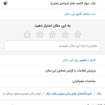
اراک، جواد الائمه، فخار (محله‌ی راهزان)
ثبت
ساعت کاری
این مکان
ﺑﻪ اﯾﻦ ﻣﮑﺎن اﻣﺘﯿﺎز دﻫﯿﺪ
افزودن
تصویر
برای این مکان
ویرایش اطلاعات یا گزارش تعطیلی این مکان
مختصات جغرافیایی
اراک
/
فروشگاه‌های لوازم یدکی موتورسیکلت اراک
/
لوازم یدکی خودرو و موتور سیکلت مح
نمایش نقشه