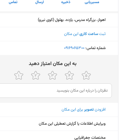
مسیریابی
ذخیره
ارسال
تماس
اهواز، بزرگراه مدرس، یازده، بهلول (کوی نیرو)
ثبت
ساعت کاری
این مکان
شماره تماس:
‎09169065300
ﺑﻪ اﯾﻦ ﻣﮑﺎن اﻣﺘﯿﺎز دﻫﯿﺪ
افزودن
تصویر
برای این مکان
ویرایش اطلاعات یا گزارش تعطیلی این مکان
مختصات جغرافیایی