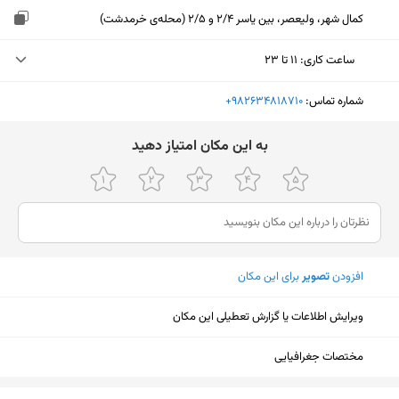
کمال شهر، ولیعصر، بین یاسر 2/4 و 2/5 (محله‌ی خرمدشت)
ساعت کاری
:
۱۱ تا ۲۳
دوشنبه (امروز)
۱۱ تا ۲۳
شماره تماس:
‎+982634818710
سه‌شنبه
۱۱ تا ۲۳
ﺑﻪ اﯾﻦ ﻣﮑﺎن اﻣﺘﯿﺎز دﻫﯿﺪ
چهارشنبه
۱۱ تا ۲۳
پنجشنبه
۱۱ تا ۲۳
جمعه
۱۱ تا ۲۳
افزودن
تصویر
برای این مکان
شنبه
۱۱ تا ۲۳
یکشنبه
۱۱ تا ۲۳
ویرایش اطلاعات یا گزارش تعطیلی این مکان
مختصات جغرافیایی
نمایش نقشه