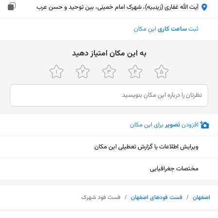
آیت الله غفاری (زینبیه)، شهرک امام خمینی، بین توحید و حسن عرب
ثبت
ساعت کاری
این مکان
ﺑﻪ اﯾﻦ ﻣﮑﺎن اﻣﺘﯿﺎز دﻫﯿﺪ
افزودن
تصویر
برای این مکان
ویرایش اطلاعات یا گزارش تعطیلی این مکان
مختصات جغرافیایی
اصفهان
/
فست فودهای اصفهان
/
فست فود شهرک
نمایش نقشه