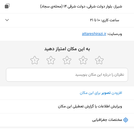
شیراز، بلوار دولت شرقی، دولت شرقی 14 (محله‌ی سجاد)
ساعت کاری
:
۱۰ تا ۲۱
یکشنبه (امروز)
۱۰ تا ۲۱
وب‌سایت:
‎attareshirazi.ir
دوشنبه
۱۱ تا ۲۱
ﺑﻪ اﯾﻦ ﻣﮑﺎن اﻣﺘﯿﺎز دﻫﯿﺪ
سه‌شنبه
۱۰ تا ۲۱
چهارشنبه
۱۰ تا ۲۱
پنجشنبه
۱۶ تا ۲۱
افزودن
تصویر
برای این مکان
جمعه
ثبت نشده
شنبه
۱۰ تا ۲۱
ویرایش اطلاعات یا گزارش تعطیلی این مکان
مختصات جغرافیایی
نمایش نقشه