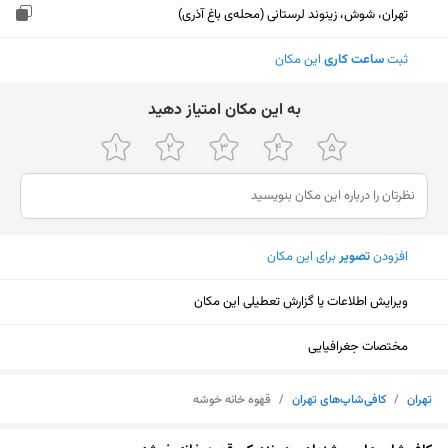
تهران، شوش، زینوند لرستانی (محله‌ی باغ آذری)
ثبت
ساعت کاری
این مکان
ﺑﻪ اﯾﻦ ﻣﮑﺎن اﻣﺘﯿﺎز دﻫﯿﺪ
افزودن
تصویر
برای این مکان
ویرایش اطلاعات یا گزارش تعطیلی این مکان
مختصات جغرافیایی
تهران
/
کافی‌شاپ‌های تهران
/
قهوه خانه خوشه
نمایش نقشه