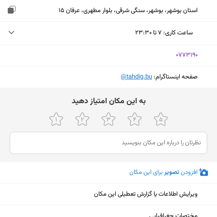
استان بوشهر، بوشهر، سنگی شرقی، بلوار مطهری، عرفان 15
ساعت کاری
:
۷ تا ۲۳:۳۰
جمعه (امروز)
۷ تا ۲۳:۳۰
‎0773190
شنبه
۷ تا ۲۳:۳۰
صفحه اینستاگرام:
‎@tahdig.bu
یکشنبه
۷ تا ۲۳:۳۰
ﺑﻪ اﯾﻦ ﻣﮑﺎن اﻣﺘﯿﺎز دﻫﯿﺪ
دوشنبه
۷ تا ۲۳:۳۰
سه‌شنبه
۷ تا ۲۳:۳۰
چهارشنبه
۷ تا ۲۳:۳۰
پنجشنبه
۷ تا ۲۳:۳۰
افزودن
تصویر
برای این مکان
ویرایش اطلاعات یا گزارش تعطیلی این مکان
نمایش نقشه
مختصات جغرافیایی