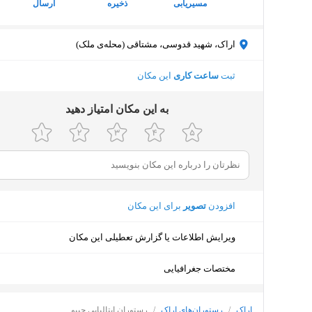
مسیریابی
ذخیره
ارسال
اراک، شهید قدوسی، مشتاقی (محله‌ی ملک)
ثبت
ساعت کاری
این مکان
ﺑﻪ اﯾﻦ ﻣﮑﺎن اﻣﺘﯿﺎز دﻫﯿﺪ
افزودن
تصویر
برای این مکان
ویرایش اطلاعات یا گزارش تعطیلی این مکان
مختصات جغرافیایی
اراک
/
رستوران‌های اراک
/
رستوران ایتالیایی چیبو