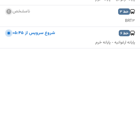
نامشخص
خط
3
BRT3
شروع سرویس از ۰۵:۴۵
خط
6
پایانه ارغوانیه - پایانه خرم
نمایش نقشه