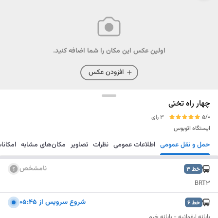
اولین عکس این مکان را شما اضافه کنید.
افزودن عکس
چهار راه تختی
5/0
3 رای
ایستگاه اتوبوس
حمل و نقل عمومی
اطلاعات عمومی
نظرات
تصاویر
مکان‌های مشابه
امکانا
مسیریابی
ذخیره
ارسال
نامشخص
خط
3
BRT3
شروع سرویس از ۰۵:۴۵
خط
6
پایانه ارغوانیه - پایانه خرم