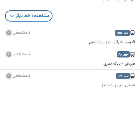
مشاهده
1
خط دیگر
نامشخص
خط
155
قدوسی شرقی - چهار راه مشیر
نامشخص
خط
80
فرزدقی - پایانه نمازی
نامشخص
خط
109
شیخی - چهارراه معدل
نمایش نقشه