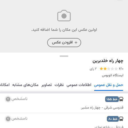
اولین عکس این مکان را شما اضافه کنید.
افزودن عکس
چهار راه خلدبرین
2/0
2 رای
ایستگاه اتوبوس
حمل و نقل عمومی
اطلاعات عمومی
نظرات
تصاویر
مکان‌های مشابه
امکانا
مسیریابی
ذخیره
ارسال
نامشخص
خط
155
قدوسی شرقی - چهار راه مشیر
نامشخص
خط
80
فرزدقی - پایانه نمازی