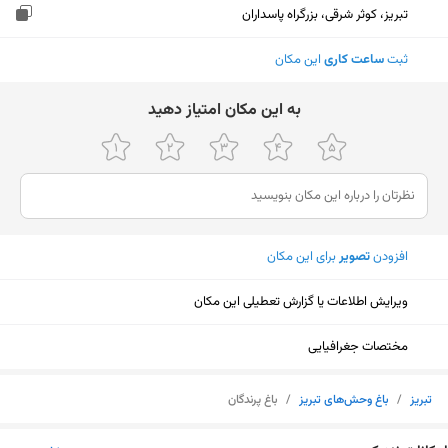
تبریز، کوثر شرقی، بزرگراه پاسداران
ثبت
ساعت کاری
این مکان
ﺑﻪ اﯾﻦ ﻣﮑﺎن اﻣﺘﯿﺎز دﻫﯿﺪ
افزودن
تصویر
برای این مکان
ویرایش اطلاعات یا گزارش تعطیلی این مکان
مختصات جغرافیایی
تبریز
/
باغ وحش‌های تبریز
/
باغ پرندگان
نمایش نقشه