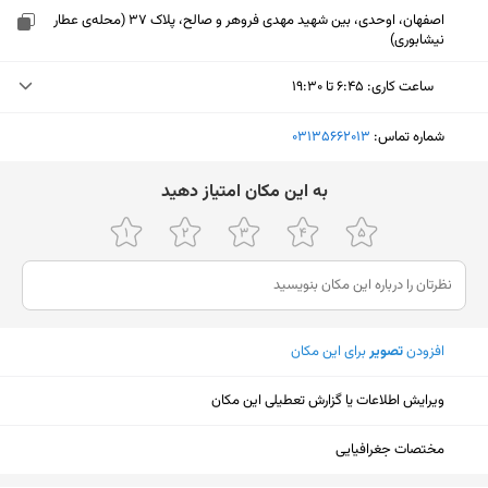
اصفهان، اوحدی، بین شهید مهدی فروهر و صالح، پلاک 37 (محله‌ی عطار
نیشابوری)
ساعت کاری
:
۶:۴۵ تا ۱۹:۳۰
یکشنبه (امروز)
۶:۴۵ تا ۱۹:۳۰
شماره تماس:
‎03135662013
دوشنبه
۶:۴۵ تا ۱۹:۳۰
ﺑﻪ اﯾﻦ ﻣﮑﺎن اﻣﺘﯿﺎز دﻫﯿﺪ
سه‌شنبه
۶:۴۵ تا ۱۹:۳۰
چهارشنبه
۶:۴۵ تا ۱۹:۳۰
پنجشنبه
۶:۴۵ تا ۱۹:۳۰
افزودن
تصویر
برای این مکان
جمعه
تعطیل
شنبه
۶:۴۵ تا ۱۹:۳۰
ویرایش اطلاعات یا گزارش تعطیلی این مکان
نمایش نقشه
مختصات جغرافیایی