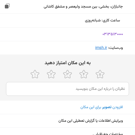
جانبازان، بخشی، بین مسجد ولیعصر و مشفق کاشانی
ساعت کاری
:
شبانه‌روزی
‎03135130000
وب‌سایت:
‎imsh.ir
ﺑﻪ اﯾﻦ ﻣﮑﺎن اﻣﺘﯿﺎز دﻫﯿﺪ
افزودن
تصویر
برای این مکان
ویرایش اطلاعات یا گزارش تعطیلی این مکان
نمایش نقشه
مختصات جغرافیایی