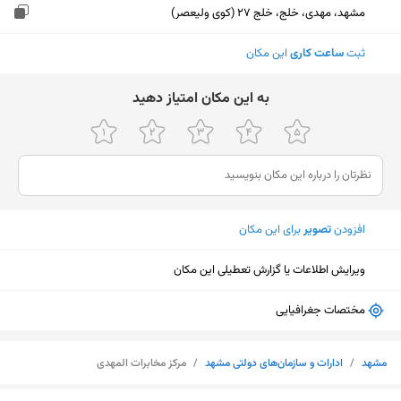
مشهد، مهدی، خلج، خلج 27 (کوی ولیعصر)
ثبت
ساعت کاری
این مکان
ﺑﻪ اﯾﻦ ﻣﮑﺎن اﻣﺘﯿﺎز دﻫﯿﺪ
افزودن
تصویر
برای این مکان
ویرایش اطلاعات یا گزارش تعطیلی این مکان
مختصات جغرافیایی
مشهد
/
ادارات و سازمان‌های دولتی مشهد
/
مرکز مخابرات المهدی
نمایش نقشه