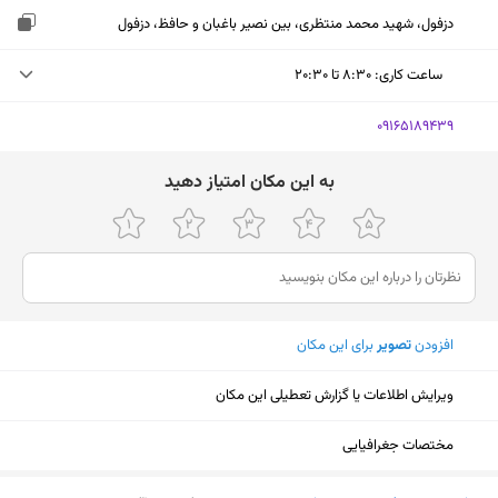
دزفول، شهید محمد منتظری، بین نصیر باغبان و حافظ، دزفول
ساعت کاری
:
۸:۳۰ تا ۲۰:۳۰
دوشنبه (امروز)
۸:۳۰ تا ۲۰:۳۰
‎09165189439
سه‌شنبه
۸:۳۰ تا ۲۰:۳۰
ﺑﻪ اﯾﻦ ﻣﮑﺎن اﻣﺘﯿﺎز دﻫﯿﺪ
چهارشنبه
۸:۳۰ تا ۲۰:۳۰
پنجشنبه
۸:۳۰ تا ۲۰:۳۰
جمعه
۸:۳۰ تا ۲۰:۳۰
افزودن
تصویر
برای این مکان
شنبه
۸:۳۰ تا ۲۰:۳۰
یکشنبه
۸:۳۰ تا ۲۰:۳۰
ویرایش اطلاعات یا گزارش تعطیلی این مکان
مختصات جغرافیایی
نمایش نقشه