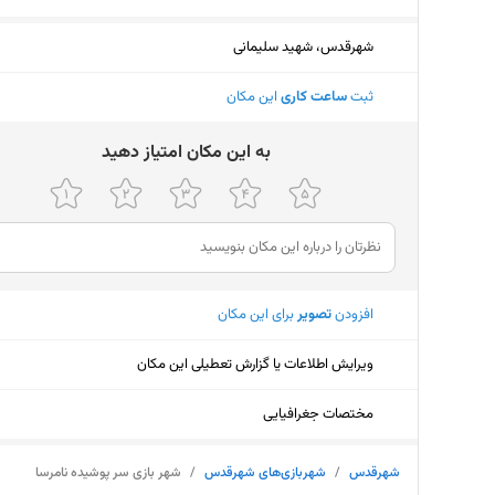
شهرقدس، شهید سلیمانی
ثبت
ساعت کاری
این مکان
ﺑﻪ اﯾﻦ ﻣﮑﺎن اﻣﺘﯿﺎز دﻫﯿﺪ
افزودن
تصویر
برای این مکان
ویرایش اطلاعات یا گزارش تعطیلی این مکان
مختصات جغرافیایی
شهرقدس
/
شهربازی‌های شهرقدس
/
شهر بازی سر پوشیده نامرسا