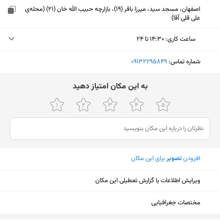
اصفهان، مسجد سید، میرزا باقر (19)، بازارچه حبیب الله خان (21) (محله‌ی
علی قلی آقا)
ساعت کاری
:
۱۴:۳۰ تا ۲۴
سه‌شنبه (امروز)
۱۴:۳۰ تا ۲۴
شماره تماس:
‎09132295849
چهارشنبه
۱۴:۳۰ تا ۲۴
ﺑﻪ اﯾﻦ ﻣﮑﺎن اﻣﺘﯿﺎز دﻫﯿﺪ
پنجشنبه
۱۴:۳۰ تا ۲۴
جمعه
۱۴:۳۰ تا ۲۴
شنبه
۱۴:۳۰ تا ۲۴
افزودن
تصویر
برای این مکان
یکشنبه
۱۴:۳۰ تا ۲۴
دوشنبه
۱۴:۳۰ تا ۲۴
ویرایش اطلاعات یا گزارش تعطیلی این مکان
نمایش نقشه
مختصات جغرافیایی