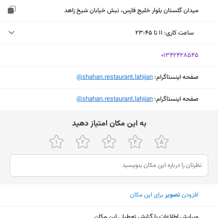
میدان گلستان بلوار خلیج فارس، نبش خیابان شیخ زاهد
ساعت کاری
:
۱۱ تا ۲۳:۴۵
جمعه (امروز)
۱۱ تا ۲۳:۴۵
‎01342428545
شنبه
۱۱ تا ۲۳:۴۵
صفحه اینستاگرام:
‎@shahan.restaurant.lahijan
یکشنبه
۱۱ تا ۲۳:۴۵
صفحه اینستاگرام:
‎@shahan.restaurant.lahijan
دوشنبه
۱۱ تا ۲۳:۴۵
ﺑﻪ اﯾﻦ ﻣﮑﺎن اﻣﺘﯿﺎز دﻫﯿﺪ
سه‌شنبه
۱۱ تا ۲۳:۴۵
چهارشنبه
۱۱ تا ۲۳:۴۵
پنجشنبه
۱۱ تا ۲۳:۴۵
افزودن
تصویر
برای این مکان
نمایش نقشه
ویرایش اطلاعات یا گزارش تعطیلی این مکان