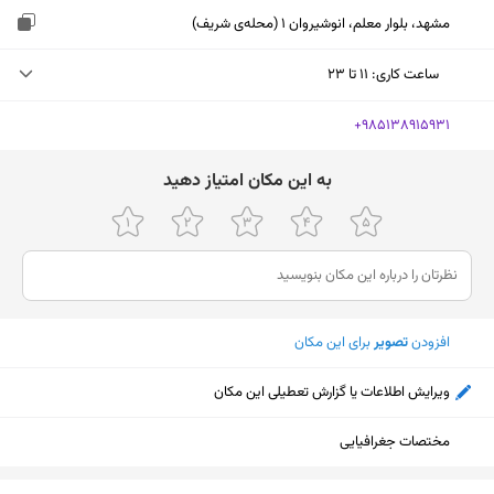
مشهد، بلوار معلم، انوشیروان 1 (محله‌ی شریف)
ساعت کاری
:
۱۱ تا ۲۳
چهارشنبه (امروز)
۱۱ تا ۲۳
‎+985138915931
پنجشنبه
۱۱ تا ۲۳
ﺑﻪ اﯾﻦ ﻣﮑﺎن اﻣﺘﯿﺎز دﻫﯿﺪ
جمعه
۱۱ تا ۲۳
شنبه
۱۱ تا ۲۳
یکشنبه
۱۱ تا ۲۳
افزودن
تصویر
برای این مکان
دوشنبه
۱۱ تا ۲۳
سه‌شنبه
۱۱ تا ۲۳
ویرایش اطلاعات یا گزارش تعطیلی این مکان
مختصات جغرافیایی
نمایش نقشه