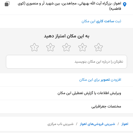
اهواز، بزرگراه آیت الله بهبهانی، مجاهدین، بین شهید لُر و منصوری (کوی
فاطمیه)
ثبت
ساعت کاری
این مکان
ﺑﻪ اﯾﻦ ﻣﮑﺎن اﻣﺘﯿﺎز دﻫﯿﺪ
افزودن
تصویر
برای این مکان
ویرایش اطلاعات یا گزارش تعطیلی این مکان
مختصات جغرافیایی
نمایش نقشه
اهواز
/
شیرینی فروشی‌های اهواز
/
شیرینی ناب مرکزی