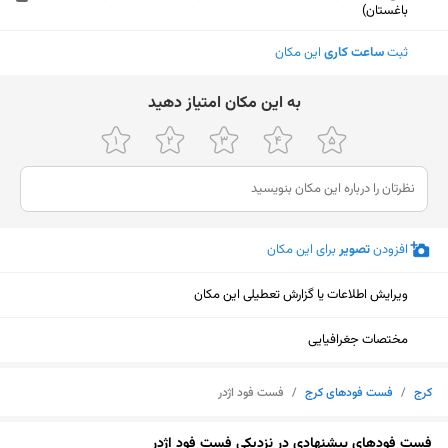
باغستان)
ثبت
ساعت کاری
این مکان
ﺑﻪ اﯾﻦ ﻣﮑﺎن اﻣﺘﯿﺎز دﻫﯿﺪ
افزودن
تصویر
برای این مکان
ویرایش اطلاعات یا گزارش تعطیلی این مکان
مختصات جغرافیایی
کرج
/
فست فودهای کرج
/
فست فود اژدر
نمایش نقشه
فست فودهای پیشنهادی در نزدیکی فست فود اژدر