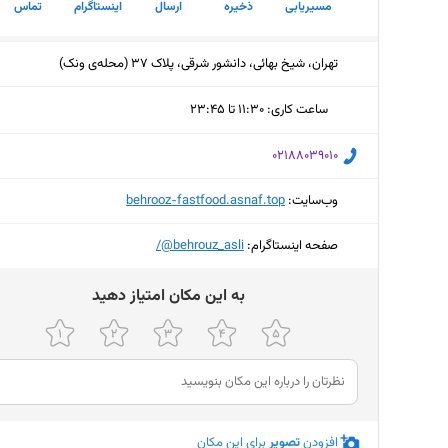
مسیریابی
ذخیره
ارسال
اینستاگرام
تماس
تهران، شیخ بهائی، دانشور شرقی، پلاک 37 (محله‌ی ونک)
ساعت کاری
:
۱۱:۳۰ تا ۲۳:۴۵
یکشنبه (امروز)
۱۱:۳۰ تا ۲۳:۴۵
‎02188039010
دوشنبه
۱۱:۳۰ تا ۲۳:۴۵
وب‌سایت:
‎behrooz-fastfood.asnaf.top
سه‌شنبه
۱۱:۳۰ تا ۲۳:۴۵
صفحه اینستاگرام:
‎@behrouz_asli/
چهارشنبه
۱۱:۳۰ تا ۲۳:۴۵
ﺑﻪ اﯾﻦ ﻣﮑﺎن اﻣﺘﯿﺎز دﻫﯿﺪ
پنجشنبه
۱۱:۳۰ تا ۲۳:۴۵
جمعه
۱۱:۳۰ تا ۲۳:۴۵
شنبه
۱۱:۳۰ تا ۲۳:۴۵
افزودن
تصویر
برای این مکان