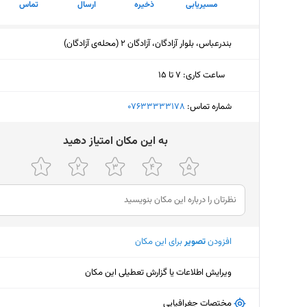
مسیریابی
ذخیره
ارسال
تماس
بندرعباس، بلوار آزادگان، آزادگان 2 (محله‌ی آزادگان)
ساعت کاری
:
۷ تا ۱۵
یکشنبه (امروز)
۷ تا ۱۵
شماره تماس:
‎07633333178
دوشنبه
۷ تا ۱۵
ﺑﻪ اﯾﻦ ﻣﮑﺎن اﻣﺘﯿﺎز دﻫﯿﺪ
سه‌شنبه
۷ تا ۱۵
چهارشنبه
۷ تا ۱۵
پنجشنبه
۷ تا ۱۵
افزودن
تصویر
برای این مکان
جمعه
ثبت نش
شنبه
۷ تا ۱۵
ویرایش اطلاعات یا گزارش تعطیلی این مکان
مختصات جغرافیایی