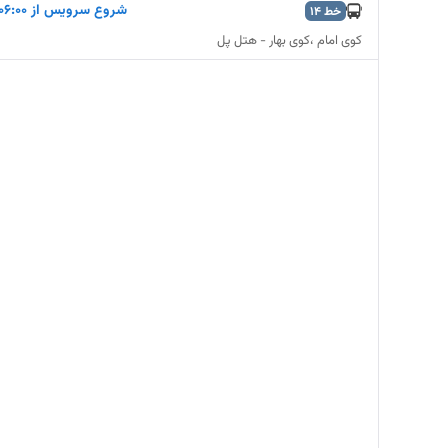
شروع سرویس از ۰۶:۰۰
خط
14
کوی امام ،کوی بهار - هتل پل