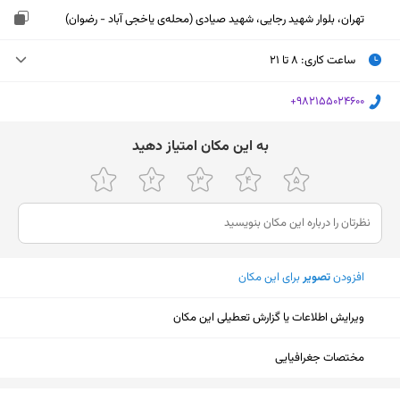
تهران، بلوار شهید رجایی، شهید صیادی (محله‌ی یاخجی آباد - رضوان)
ساعت کاری
:
۸ تا ۲۱
شنبه (امروز)
۸ تا ۲۱
‎+982155024600
یکشنبه
۸ تا ۲۱
ﺑﻪ اﯾﻦ ﻣﮑﺎن اﻣﺘﯿﺎز دﻫﯿﺪ
دوشنبه
۸ تا ۲۱
سه‌شنبه
۸ تا ۲۱
چهارشنبه
۸ تا ۲۱
افزودن
تصویر
برای این مکان
پنجشنبه
۸ تا ۲۱
جمعه
۸ تا ۲۱
ویرایش اطلاعات یا گزارش تعطیلی این مکان
مختصات جغرافیایی
نمایش نقشه