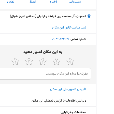
مسیریابی
ذخیره
ارسال
تماس
اصفهان، آل محمد، بین فرشته و ارغوان (محله‌ی شیخ اشراق)
ثبت
ساعت کاری
این مکان
شماره تماس:
‎09139826199
ﺑﻪ اﯾﻦ ﻣﮑﺎن اﻣﺘﯿﺎز دﻫﯿﺪ
افزودن
تصویر
برای این مکان
ویرایش اطلاعات یا گزارش تعطیلی این مکان
مختصات جغرافیایی