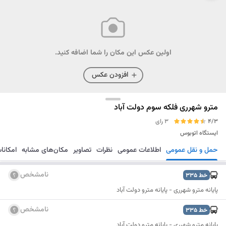
اولین عکس این مکان را شما اضافه کنید.
افزودن عکس
مترو شهرری فلکه سوم دولت آباد
4/3
3 رای
ایستگاه اتوبوس
حمل و نقل عمومی
اطلاعات عمومی
نظرات
تصاویر
مکان‌های مشابه
امکانا
مسیریابی
ذخیره
ارسال
نامشخص
خط
335
پایانه مترو شهرری - پایانه مترو دولت آباد
نامشخص
خط
335
پایانه مترو شهرری - پایانه مترو دولت آباد