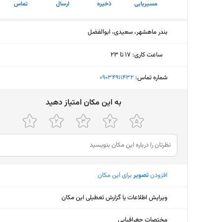
مسیریابی
ذخیره
ارسال
تماس
بندر ماهشهر، سعیدی، ابوالفضل
ساعت کاری
:
۱۷ تا ۲۳
دوشنبه (امروز)
۱۷ تا ۲۳
شماره تماس:
‎09034911432
سه‌شنبه
۱۷ تا ۲۳
ﺑﻪ اﯾﻦ ﻣﮑﺎن اﻣﺘﯿﺎز دﻫﯿﺪ
چهارشنبه
۱۷ تا ۲۳
پنجشنبه
۱۷ تا ۲۳
جمعه
تعط
افزودن
تصویر
برای این مکان
شنبه
۱۷ تا ۲۳
یکشنبه
۱۷ تا ۲۳
ویرایش اطلاعات یا گزارش تعطیلی این مکان
مختصات جغرافیایی