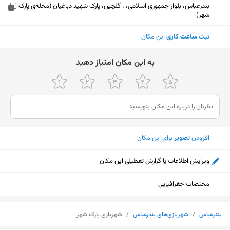
بندرعباس، بلوار جمهوری اسلامی، ، گلچین، پارک شهید دباغیان (محله‌ی پارک
شهر)
ثبت
ساعت کاری
این مکان
ﺑﻪ اﯾﻦ ﻣﮑﺎن اﻣﺘﯿﺎز دﻫﯿﺪ
افزودن
تصویر
برای این مکان
ویرایش اطلاعات یا گزارش تعطیلی این مکان
مختصات جغرافیایی
نمایش نقشه
بندرعباس
/
شهربازی‌های بندرعباس
/
شهربازی پارک شهر