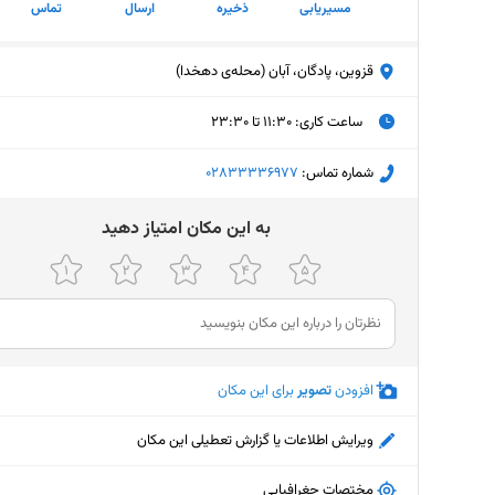
مسیریابی
ذخیره
ارسال
تماس
قزوین، پادگان، آبان (محله‌ی دهخدا)
ساعت کاری
:
۱۱:۳۰ تا ۲۳:۳۰
پنجشنبه (امروز)
۱۱:۳۰ تا ۲۳:۳۰
شماره تماس:
‎02833336977
جمعه
۱۱:۳۰ تا ۲۳:۳۰
ﺑﻪ اﯾﻦ ﻣﮑﺎن اﻣﺘﯿﺎز دﻫﯿﺪ
شنبه
۱۱:۳۰ تا ۲۳:۳۰
یکشنبه
۱۱:۳۰ تا ۲۳:۳۰
دوشنبه
۱۱:۳۰ تا ۲۳:۳۰
افزودن
تصویر
برای این مکان
سه‌شنبه
۱۱:۳۰ تا ۲۳:۳۰
چهارشنبه
۱۱:۳۰ تا ۲۳:۳۰
ویرایش اطلاعات یا گزارش تعطیلی این مکان
مختصات جغرافیایی