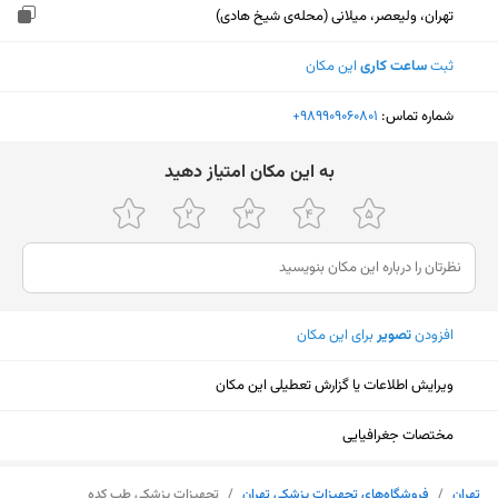
تهران، ولیعصر، میلانی (محله‌ی شیخ هادی)
ثبت
ساعت کاری
این مکان
شماره تماس:
‎+989909060801
ﺑﻪ اﯾﻦ ﻣﮑﺎن اﻣﺘﯿﺎز دﻫﯿﺪ
افزودن
تصویر
برای این مکان
ویرایش اطلاعات یا گزارش تعطیلی این مکان
مختصات جغرافیایی
نمایش نقشه
تهران
/
فروشگاه‌های تجهیزات پزشکی تهران
/
تجهیزات پزشکی طب کده