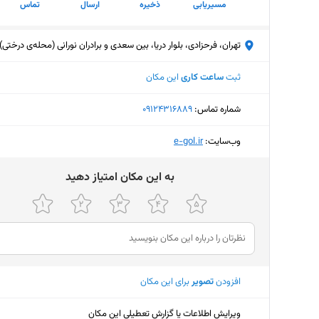
مسیریابی
ذخیره
ارسال
تماس
تهران، فرحزادی، بلوار دریا، بین سعدی و برادران نورانی (محله‌ی درختی)
ثبت
ساعت کاری
این مکان
شماره تماس:
‎09124316889
وب‌سایت:
‎e-gol.ir
ﺑﻪ اﯾﻦ ﻣﮑﺎن اﻣﺘﯿﺎز دﻫﯿﺪ
افزودن
تصویر
برای این مکان
ویرایش اطلاعات یا گزارش تعطیلی این مکان