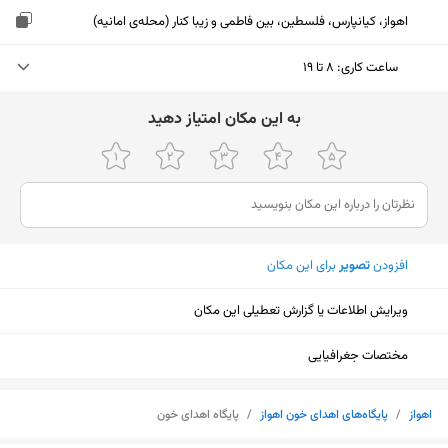
اهواز، کیانپارس، فلسطین، بین فاطمی و زیبا کنار (محله‌ی امانیه)
ساعت کاری
:
۸ تا ۱۹
جمعه (امروز)
۸ تا ۱۹
ﺑﻪ اﯾﻦ ﻣﮑﺎن اﻣﺘﯿﺎز دﻫﯿﺪ
شنبه
۸ تا ۱۹
یکشنبه
۸ تا ۱۹
دوشنبه
۸ تا ۱۹
افزودن
تصویر
برای این مکان
سه‌شنبه
۸ تا ۱۹
ویرایش اطلاعات یا گزارش تعطیلی این مکان
چهارشنبه
۸ تا ۱۹
پنجشنبه
۸ تا ۱۹
مختصات جغرافیایی
نمایش نقشه
اهواز
/
پایگاه‌های اهدای خون اهواز
/
پایگاه اهدای خون