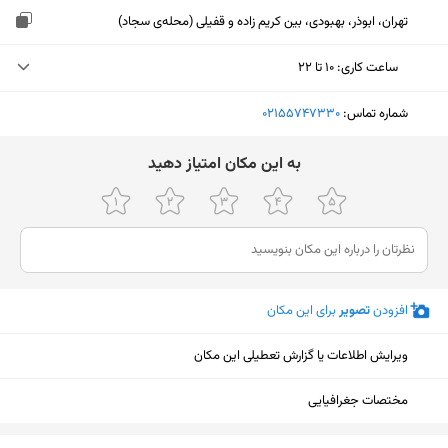
تهران، ابوذر، بهبودی، بین کریم زاده و قفیلی (محله‌ی سجاد)
ساعت کاری
:
۱۰ تا ۲۲
پنجشنبه (امروز)
۱۰ تا ۲۲
شماره تماس:
‎02155747330
جمعه
ثبت نشده
ﺑﻪ اﯾﻦ ﻣﮑﺎن اﻣﺘﯿﺎز دﻫﯿﺪ
شنبه
۱۰ تا ۲۲
یکشنبه
۱۰ تا ۲۲
دوشنبه
۱۰ تا ۲۲
افزودن
تصویر
برای این مکان
سه‌شنبه
۱۰ تا ۲۲
چهارشنبه
۱۰ تا ۲۲
ویرایش اطلاعات یا گزارش تعطیلی این مکان
مختصات جغرافیایی
نمایش نقشه