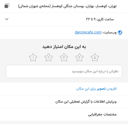
تهران، کوهسار، بهاران، بوستان جنگلی کوهسار (محله‌ی شهران شمالی)
ساعت کاری
:
۹ تا ۲۲
یکشنبه (امروز)
۹ تا ۲۲
وب‌سایت:
‎darcinicafe.com
دوشنبه
۹ تا ۲۲
ﺑﻪ اﯾﻦ ﻣﮑﺎن اﻣﺘﯿﺎز دﻫﯿﺪ
سه‌شنبه
۹ تا ۲۲
چهارشنبه
۹ تا ۲۲
پنجشنبه
۹ تا ۲۲
افزودن
تصویر
برای این مکان
جمعه
۹ تا ۲۲
شنبه
۹ تا ۲۲
ویرایش اطلاعات یا گزارش تعطیلی این مکان
مختصات جغرافیایی
نمایش نقشه