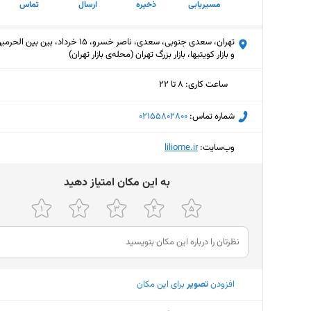
مسیریابی
ذخیره
ارسال
تماس
تهران، سعدی جنوبی، سعدی، ناصر خسرو، 15 خرداد، بین بین الحر
و بازار کویتیها، بازار بزرگ تهران (محله‌ی بازار تهران)
ساعت کاری
:
۸ تا ۲۲
یکشنبه (امروز)
۸ تا ۲۲
شماره تماس:
‎02155802800
دوشنبه
۸ تا ۲۲
وب‌سایت:
‎liliome.ir
سه‌شنبه
۸ تا ۲۲
ﺑﻪ اﯾﻦ ﻣﮑﺎن اﻣﺘﯿﺎز دﻫﯿﺪ
چهارشنبه
۸ تا ۲۲
پنجشنبه
۸ تا ۱۷
جمعه
۹ تا ۱۶:۳۰
شنبه
۸ تا ۲۲
افزودن
تصویر
برای این مکان