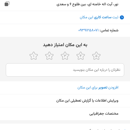
نور، آیت اله خامنه ای، بین طلوع 6 و سعدی
ثبت
ساعت کاری
این مکان
شماره تماس:
‎09391258071
ﺑﻪ اﯾﻦ ﻣﮑﺎن اﻣﺘﯿﺎز دﻫﯿﺪ
افزودن
تصویر
برای این مکان
ویرایش اطلاعات یا گزارش تعطیلی این مکان
مختصات جغرافیایی
نمایش نقشه