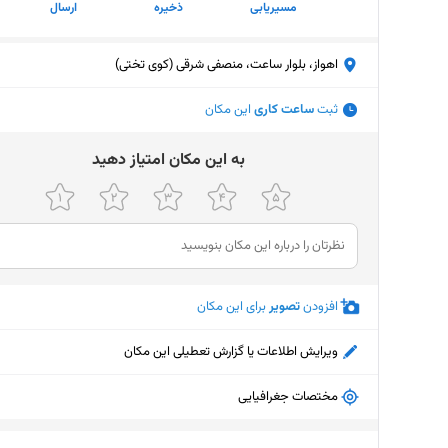
مسیریابی
ذخیره
ارسال
اهواز، بلوار ساعت، منصفی شرقی (کوی تختی)
ثبت
ساعت کاری
این مکان
ﺑﻪ اﯾﻦ ﻣﮑﺎن اﻣﺘﯿﺎز دﻫﯿﺪ
افزودن
تصویر
برای این مکان
ویرایش اطلاعات یا گزارش تعطیلی این مکان
مختصات جغرافیایی