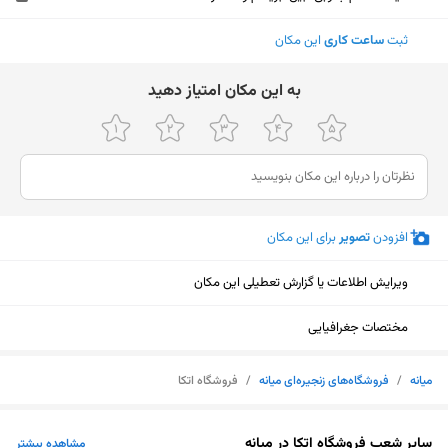
ثبت
ساعت کاری
این مکان
ﺑﻪ اﯾﻦ ﻣﮑﺎن اﻣﺘﯿﺎز دﻫﯿﺪ
افزودن
تصویر
برای این مکان
ویرایش اطلاعات یا گزارش تعطیلی این مکان
مختصات جغرافیایی
میانه
/
فروشگاه‌های زنجیره‌ای میانه
/
فروشگاه اتکا
نمایش نقشه
سایر شعب فروشگاه اتکا در میانه
مشاهده بیشتر