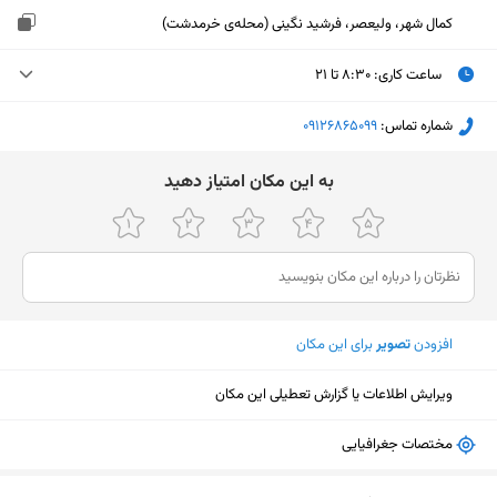
کمال شهر، ولیعصر، فرشید نگینی (محله‌ی خرمدشت)
ساعت کاری
:
۸:۳۰ تا ۲۱
دوشنبه (امروز)
۸:۳۰ تا ۲۱
شماره تماس:
‎09126865099
سه‌شنبه
۸:۳۰ تا ۲۱
ﺑﻪ اﯾﻦ ﻣﮑﺎن اﻣﺘﯿﺎز دﻫﯿﺪ
چهارشنبه
۸:۳۰ تا ۲۱
پنجشنبه
۸:۳۰ تا ۲۱
جمعه
۸:۳۰ تا ۲۱
افزودن
تصویر
برای این مکان
شنبه
۸:۳۰ تا ۲۱
یکشنبه
۸:۳۰ تا ۲۱
ویرایش اطلاعات یا گزارش تعطیلی این مکان
مختصات جغرافیایی
نمایش نقشه