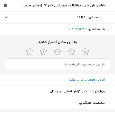
بابلسر، بلوار شهید ذوالفقاری، بین دانش 30 و 32 (محله‌ی قائميه)
ساعت کاری
:
۸ تا ۱۸
یکشنبه (امروز)
۸ تا ۱۸
شماره تماس:
‎09391654392
دوشنبه
۸ تا ۱۸
ﺑﻪ اﯾﻦ ﻣﮑﺎن اﻣﺘﯿﺎز دﻫﯿﺪ
سه‌شنبه
۸ تا ۱۸
چهارشنبه
۸ تا ۱۸
پنجشنبه
۸ تا ۱۸
افزودن
تصویر
برای این مکان
جمعه
۱۰ تا ۲۴
شنبه
۱۰ تا ۲۴
ویرایش اطلاعات یا گزارش تعطیلی این مکان
مختصات جغرافیایی
نمایش نقشه