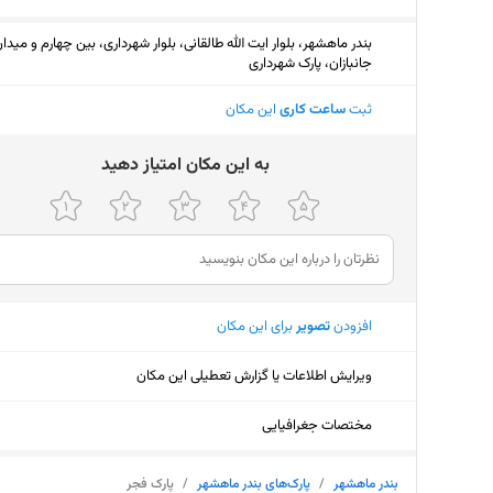
بندر ماهشهر، بلوار ایت الله طالقانی، بلوار شهرداری، بین چهارم و میدا
جانبازان، پارک شهرداری
ثبت
ساعت کاری
این مکان
ﺑﻪ اﯾﻦ ﻣﮑﺎن اﻣﺘﯿﺎز دﻫﯿﺪ
افزودن
تصویر
برای این مکان
ویرایش اطلاعات یا گزارش تعطیلی این مکان
مختصات جغرافیایی
بندر ماهشهر
/
پارک‌های بندر ماهشهر
/
پارک فجر