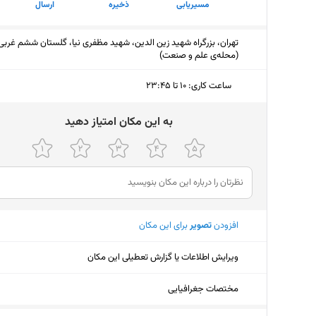
مسیریابی
ذخیره
ارسال
تهران، بزرگراه شهید زین الدین، شهید مظفری نیا، گلستان ششم غربی
(محله‌ی علم و صنعت)
ساعت کاری
:
۱۰ تا ۲۳:۴۵
پنجشنبه (امروز)
۱۰ تا ۲۳:۴۵
ﺑﻪ اﯾﻦ ﻣﮑﺎن اﻣﺘﯿﺎز دﻫﯿﺪ
جمعه
۱۰ تا ۲۳:۴۵
شنبه
۱۰ تا ۲۳:۴۵
یکشنبه
۱۰ تا ۲۳:۴۵
افزودن
تصویر
برای این مکان
دوشنبه
۱۰ تا ۲۳:۴۵
ویرایش اطلاعات یا گزارش تعطیلی این مکان
سه‌شنبه
۱۰ تا ۲۳:۴۵
چهارشنبه
۱۰ تا ۲۳:۴۵
مختصات جغرافیایی