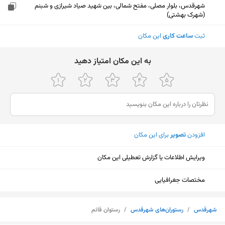
شهرقدس، بلوار مصلی، مفتح شمالی، بین شهید صیاد شیرازی و شبنم
(شهرک بهشتی)
ثبت
ساعت کاری
این مکان
ﺑﻪ اﯾﻦ ﻣﮑﺎن اﻣﺘﯿﺎز دﻫﯿﺪ
افزودن
تصویر
برای این مکان
ویرایش اطلاعات یا گزارش تعطیلی این مکان
مختصات جغرافیایی
نمایش نقشه
شهرقدس
/
رستوران‌های شهرقدس
/
رستوان قائم