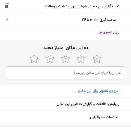
نجف آباد، امام خمینی شرقی، بین بهداشت و رسالت
ساعت کاری
:
۱۰:۳۰ تا ۲۴
یکشنبه (امروز)
۱۰:۳۰ تا ۲۴
‎03142747166
دوشنبه
۱۰:۳۰ تا ۲۴
ﺑﻪ اﯾﻦ ﻣﮑﺎن اﻣﺘﯿﺎز دﻫﯿﺪ
سه‌شنبه
۱۰:۳۰ تا ۲۴
چهارشنبه
۱۰:۳۰ تا ۲۴
پنجشنبه
۱۰:۳۰ تا ۲۴
افزودن
تصویر
برای این مکان
جمعه
۱۰:۳۰ تا ۲۴
شنبه
۱۰:۳۰ تا ۲۴
ویرایش اطلاعات یا گزارش تعطیلی این مکان
مختصات جغرافیایی
نمایش نقشه