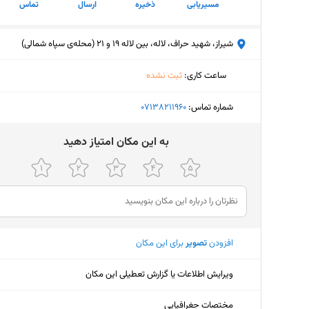
مسیریابی
ذخیره
ارسال
تماس
شیراز، شهید حراف، لاله، بین لاله 19 و 21 (محله‌ی سپاه شمالی)
ساعت کاری
:
ثبت نشده
جمعه (امروز)
ثبت نش
شماره تماس:
‎07138211960
شنبه
۹ تا ۱۴ - ۱۷ تا ۲۲
ﺑﻪ اﯾﻦ ﻣﮑﺎن اﻣﺘﯿﺎز دﻫﯿﺪ
یکشنبه
۹ تا ۱۴ - ۱۷ تا ۲۲
دوشنبه
۹ تا ۱۴ - ۱۷ تا ۲۲
سه‌شنبه
۹ تا ۱۴ - ۱۷ تا ۲۲
افزودن
تصویر
برای این مکان
چهارشنبه
۹ تا ۱۴ - ۱۷ تا ۲۲
پنجشنبه
۹ تا ۱۴ - ۱۷ تا ۲۲
ویرایش اطلاعات یا گزارش تعطیلی این مکان
مختصات جغرافیایی